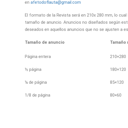
en
afetodoflauta@gmail.com
El formato de la Revista será en 210x 280 mm, lo cu
tamaño de anuncio. Anuncios no diseñados según esta
deseados en aquellos anuncios que no se ajusten a e
Tamaño de anuncio
Tamaño r
Página entera
210×280
½ página
180×120
¼ de página
85×120
1/8 de página
80×60